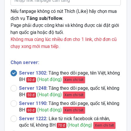
Nếu fanpage không có nút Thích (Like) hãy chọn mua
dịch vụ
Tăng sub/follow.
Page phải được công khai và không được cài đặt giới
hạn quốc gia hoặc độ tuổi.
Không mua cùng lúc nhiều đơn cho 1 link, chờ đơn cũ
chạy xong mới mua tiếp.
Chọn server:
Server 1302:
Tăng theo dõi page, tên Việt, không
BH
(Hoạt động)
Xem chi tiết
50 đ
Server 1248:
Tăng theo dõi page, quốc tế, không
BH
(Hoạt động)
Xem chi tiết
50 đ
Server 1190:
Tăng theo dõi page, quốc tế, không
BH
(Hoạt động)
Xem chi tiết
60 đ
Server 1222:
Like từ nick facebook cá nhân,
quốc tế, không BH
(Hoạt động)
Xem chi tiết
70 đ