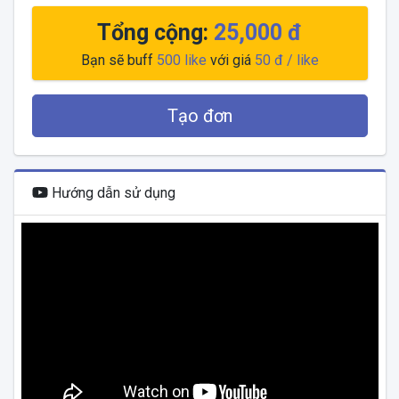
Tổng cộng:
25,000 đ
Bạn sẽ buff
500
like
với giá
50 đ
/ like
Tạo đơn
Hướng dẫn sử dụng