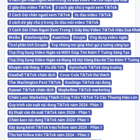
3 giây đầu video TikTok
3 cách gây chú ý người xem TikTok
3 Cách Giữ chân người xem TikTok
3s đầu video TikTok
3 cách để gây chú ý trong 3s đầu mỗi video TikTok
3 Cách Giữ Chân Người Xem Trong 3 Giây Đầu Video TikTok Hiệu Quả Nhấ
Weibo
Xiaohongshu
Kuaishou
Douyin
Ứng dụng video ngắn
Tool phân tích Douyin
Top những nơi giúp khơi gợi ý tưởng sáng tạo
Top Ứng Dụng Video Ngắn và MXH Giúp Tìm Kiếm Ý Tưởng Sáng Tạo
Top Ứng Dụng Video Ngắn và Mạng Xã Hội Hàng Đầu Để Tìm Kiếm Ý Tưởng
Khuyến mãi tháng 7- Ưu đãi 10%
Gymshark TikTok tăng trưởng
Vauxhall TikTok chiến dịch
Coca-Cola TikTok thử thách
The Washington Post TikTok
Duolingo TikTok nội dung
Ryanair TikTok chiến dịch
Maybelline TikTok marketing
Chiến Lược Marketing Thành Công Trên TikTok Từ Các Thương Hiệu Lớn
Quy trình sản xuất nội dung TikTok năm 2024- Phần 1
Kỹ thuật cắn đề xuất TikTok năm 2024 - Phần 1
Chiến lược nội dung TikTok năm 2024- Phần 1
Xây dựng kênh TikTok triệu follow năm 2024 - Phần 1
Thu hút follow trên TikTok năm 2024 - Phần 2