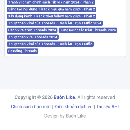
Tránh vi phạm chính sách TikTok năm 2024 - Phần 2
Sáng tạo nội dung TikTok hiệu quả năm 2024 - Phần 2
Xây dựng kênh TikTok triệu follow năm 2024 - Phần 2
Thuật toán Viral của Threads - Cách Ăn Trọn Traffic 2024
Cách viral trên Threads 2024
Tăng tương tác trên Threads 2024
Thuật toán viral Threads 2024
Thuật toán Viral của Threads - Cách Ăn Trọn Traffic
Seeding Threads
Copyright © 2026
Buôn Like
.
All rights reserved.
Chính sách bảo mật
|
Điều khoản dịch vụ
|
Tài liệu API
Design by Buôn Like