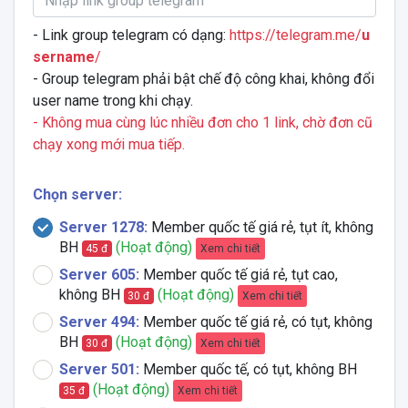
- Link group telegram có dạng:
https://telegram.me/
u
sername
/
- Group telegram phải bật chế độ công khai, không đổi
user name trong khi chạy.
- Không mua cùng lúc nhiều đơn cho 1 link, chờ đơn cũ
chạy xong mới mua tiếp.
Chọn server:
Server 1278:
Member quốc tế giá rẻ, tụt ít, không
BH
(Hoạt động)
Xem chi tiết
45 đ
Server 605:
Member quốc tế giá rẻ, tụt cao,
không BH
(Hoạt động)
Xem chi tiết
30 đ
Server 494:
Member quốc tế giá rẻ, có tụt, không
BH
(Hoạt động)
Xem chi tiết
30 đ
Server 501:
Member quốc tế, có tụt, không BH
(Hoạt động)
Xem chi tiết
35 đ