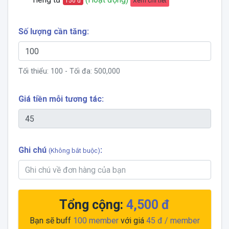
Xem chi tiết
150 đ
Số lượng cần tăng:
Tối thiểu:
100
- Tối đa:
500,000
Giá tiền mỗi tương tác:
Ghi chú
:
(Không bắt buộc)
Tổng cộng:
4,500 đ
Bạn sẽ buff
100
member
với giá
45 đ
/ member