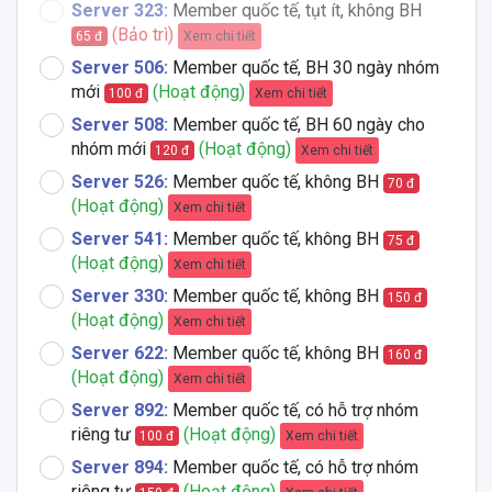
Server 323:
Member quốc tế, tụt ít, không BH
(Bảo trì)
Xem chi tiết
65 đ
Server 506:
Member quốc tế, BH 30 ngày nhóm
mới
(Hoạt động)
Xem chi tiết
100 đ
Server 508:
Member quốc tế, BH 60 ngày cho
nhóm mới
(Hoạt động)
Xem chi tiết
120 đ
Server 526:
Member quốc tế, không BH
70 đ
(Hoạt động)
Xem chi tiết
Server 541:
Member quốc tế, không BH
75 đ
(Hoạt động)
Xem chi tiết
Server 330:
Member quốc tế, không BH
150 đ
(Hoạt động)
Xem chi tiết
Server 622:
Member quốc tế, không BH
160 đ
(Hoạt động)
Xem chi tiết
Server 892:
Member quốc tế, có hỗ trợ nhóm
riêng tư
(Hoạt động)
Xem chi tiết
100 đ
Server 894:
Member quốc tế, có hỗ trợ nhóm
riêng tư
(Hoạt động)