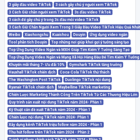
3 giây đầu video TikTok
3 cách gây chú ý người xem TikTok
3 Cách Giữ chân người xem TikTok
3s đầu video TikTok
3 cách để gây chú ý trong 3s đầu mỗi video TikTok
3 Cách Giữ Chân Người Xem Trong 3 Giây Đầu Video TikTok Hiệu Quả Nhấ
Weibo
Xiaohongshu
Kuaishou
Douyin
Ứng dụng video ngắn
Tool phân tích Douyin
Top những nơi giúp khơi gợi ý tưởng sáng tạo
Top Ứng Dụng Video Ngắn và MXH Giúp Tìm Kiếm Ý Tưởng Sáng Tạo
Top Ứng Dụng Video Ngắn và Mạng Xã Hội Hàng Đầu Để Tìm Kiếm Ý Tưởng
Khuyến mãi tháng 7- Ưu đãi 10%
Gymshark TikTok tăng trưởng
Vauxhall TikTok chiến dịch
Coca-Cola TikTok thử thách
The Washington Post TikTok
Duolingo TikTok nội dung
Ryanair TikTok chiến dịch
Maybelline TikTok marketing
Chiến Lược Marketing Thành Công Trên TikTok Từ Các Thương Hiệu Lớn
Quy trình sản xuất nội dung TikTok năm 2024- Phần 1
Kỹ thuật cắn đề xuất TikTok năm 2024 - Phần 1
Chiến lược nội dung TikTok năm 2024- Phần 1
Xây dựng kênh TikTok triệu follow năm 2024 - Phần 1
Thu hút follow trên TikTok năm 2024 - Phần 2
Tránh vi phạm chính sách TikTok năm 2024 - Phần 2