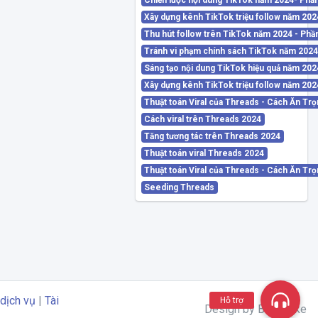
Chiến lược nội dung TikTok năm 2024- Phầ
Xây dựng kênh TikTok triệu follow năm 202
Thu hút follow trên TikTok năm 2024 - Phầ
Tránh vi phạm chính sách TikTok năm 2024
Sáng tạo nội dung TikTok hiệu quả năm 202
Xây dựng kênh TikTok triệu follow năm 202
Thuật toán Viral của Threads - Cách Ăn Trọ
Cách viral trên Threads 2024
Tăng tương tác trên Threads 2024
Thuật toán viral Threads 2024
Thuật toán Viral của Threads - Cách Ăn Trọn
Seeding Threads
dịch vụ
|
Tài
Hỗ trợ
Design by Buôn Like