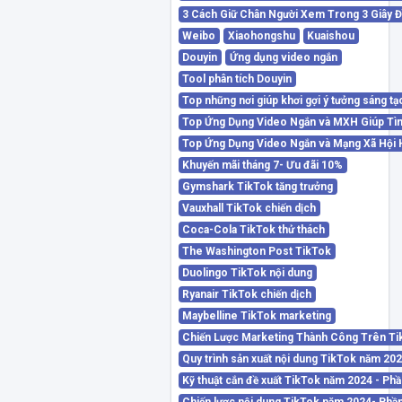
3 Cách Giữ Chân Người Xem Trong 3 Giây Đ
Weibo
Xiaohongshu
Kuaishou
Douyin
Ứng dụng video ngắn
Tool phân tích Douyin
Top những nơi giúp khơi gợi ý tưởng sáng tạ
Top Ứng Dụng Video Ngắn và MXH Giúp Tì
Top Ứng Dụng Video Ngắn và Mạng Xã Hội 
Khuyến mãi tháng 7- Ưu đãi 10%
Gymshark TikTok tăng trưởng
Vauxhall TikTok chiến dịch
Coca-Cola TikTok thử thách
The Washington Post TikTok
Duolingo TikTok nội dung
Ryanair TikTok chiến dịch
Maybelline TikTok marketing
Chiến Lược Marketing Thành Công Trên Ti
Quy trình sản xuất nội dung TikTok năm 20
Kỹ thuật cắn đề xuất TikTok năm 2024 - Phầ