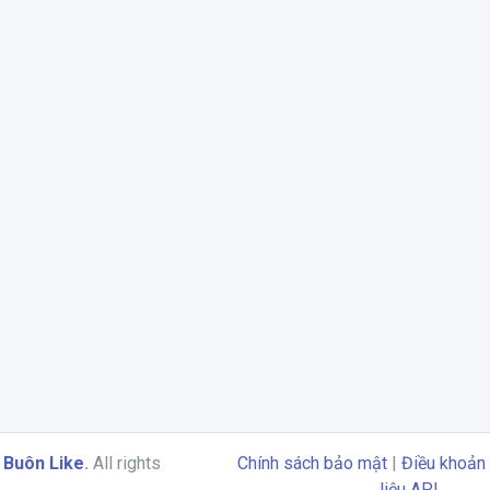
6
Buôn Like
.
All rights
Chính sách bảo mật
|
Điều khoản 
liệu API