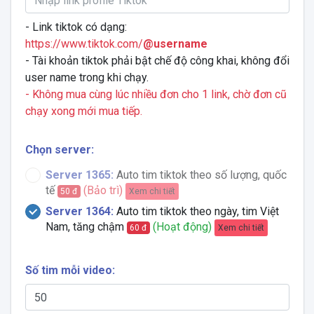
- Link tiktok có dạng:
https://www.tiktok.com/
@username
- Tài khoản tiktok phải bật chế độ công khai, không đổi
user name trong khi chạy.
- Không mua cùng lúc nhiều đơn cho 1 link, chờ đơn cũ
chạy xong mới mua tiếp.
Chọn server:
Server 1365:
Auto tim tiktok theo số lượng, quốc
tế
(Bảo trì)
Xem chi tiết
50 đ
Server 1364:
Auto tim tiktok theo ngày, tim Việt
Nam, tăng chậm
(Hoạt động)
Xem chi tiết
60 đ
Số tim mỗi video: